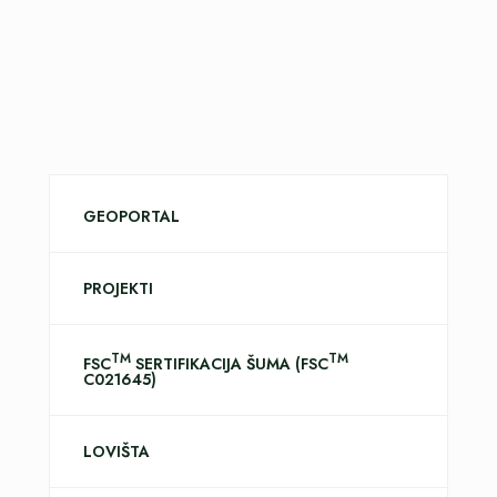
GEOPORTAL
PROJEKTI
TM
TM
FSC
SERTIFIKACIJA ŠUMA (FSC
C021645)
LOVIŠTA