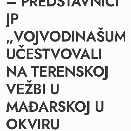
– PREDSTAVNICI
JP
„VOJVODINAŠUM
UČESTVOVALI
NA TERENSKOJ
VEŽBI U
MAĐARSKOJ U
OKVIRU