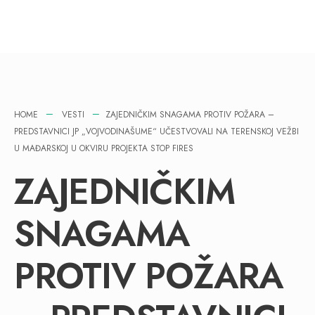
HOME
VESTI
ZAJEDNIČKIM SNAGAMA PROTIV POŽARA –
PREDSTAVNICI JP „VOJVODINAŠUME“ UČESTVOVALI NA TERENSKOJ VEŽBI
U MAĐARSKOJ U OKVIRU PROJEKTA STOP FIRES
ZAJEDNIČKIM
SNAGAMA
PROTIV POŽARA