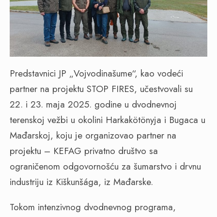
Predstavnici JP „Vojvodinašume“, kao vodeći
partner na projektu STOP FIRES, učestvovali su
22. i 23. maja 2025. godine u dvodnevnoj
terenskoj vežbi u okolini Harkakötönyja i Bugaca u
Mađarskoj, koju je organizovao partner na
projektu – KEFAG privatno društvo sa
ograničenom odgovornošću za šumarstvo i drvnu
industriju iz Kiškunšága, iz Mađarske.
Tokom intenzivnog dvodnevnog programa,