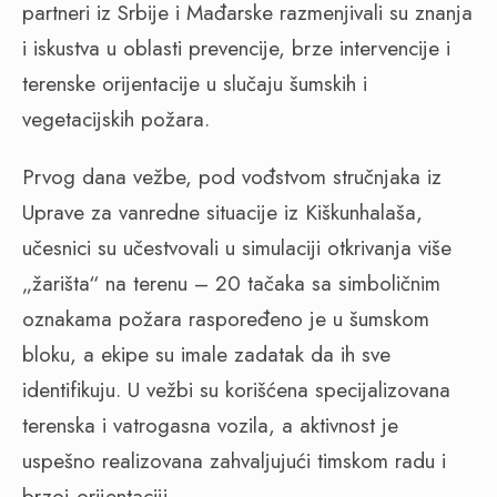
partneri iz Srbije i Mađarske razmenjivali su znanja
i iskustva u oblasti prevencije, brze intervencije i
terenske orijentacije u slučaju šumskih i
vegetacijskih požara.
Prvog dana vežbe, pod vođstvom stručnjaka iz
Uprave za vanredne situacije iz Kiškunhalaša,
učesnici su učestvovali u simulaciji otkrivanja više
„žarišta“ na terenu – 20 tačaka sa simboličnim
oznakama požara raspoređeno je u šumskom
bloku, a ekipe su imale zadatak da ih sve
identifikuju. U vežbi su korišćena specijalizovana
terenska i vatrogasna vozila, a aktivnost je
uspešno realizovana zahvaljujući timskom radu i
brzoj orijentaciji.