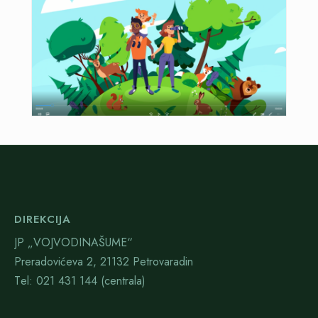
DIREKCIJA
JP „VOJVODINAŠUME“
Preradovićeva 2, 21132 Petrovaradin
Тel: 021 431 144 (centrala)