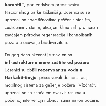
karanfil“
, pod vođstvom predstavnica
Nacionalnog parka Kiškunšág. Učesnici su se
upoznali sa specifičnostima peščanih staništa,
zaštićenim vrstama, uticajem klimatskih promena i
značajem prirodne regeneracije i kontrolisanih
požara u očuvanju biodiverziteta.
Drugog dana akcenat je stavljen na
infrastrukturne mere zaštite od požara
.
Učesnici su obišli
rezervoar za vodu u
Harkakötönyju
, prisustvovali demonstraciji
mobilnog sistema za gašenje požara „Vízöntő“, i
upoznali se sa značajem ovakvih resursa u
početnoj intervenciji i obnovi šuma nakon požara.