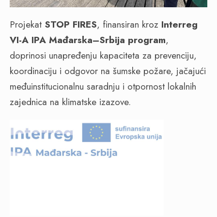
Projekat
STOP FIRES
, finansiran kroz
Interreg
VI-A IPA Mađarska–Srbija program
,
doprinosi unapređenju kapaciteta za prevenciju,
koordinaciju i odgovor na šumske požare, jačajući
međuinstitucionalnu saradnju i otpornost lokalnih
zajednica na klimatske izazove.