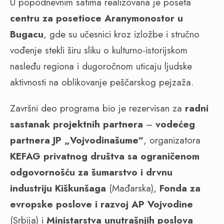
U popodnevnim satima realizovana je poseta
centru za posetioce Aranymonostor u
Bugacu
, gde su učesnici kroz izložbe i stručno
vođenje stekli širu sliku o kulturno-istorijskom
nasleđu regiona i dugoročnom uticaju ljudske
aktivnosti na oblikovanje peščarskog pejzaža.
Završni deo programa bio je rezervisan za
radni
sastanak projektnih partnera
–
vodećeg
partnera JP „Vojvodinašume“
, organizatora
KEFAG privatnog društva sa ograničenom
odgovornošću za šumarstvo i drvnu
industriju Kiškunšaga
(Mađarska),
Fonda za
evropske poslove i razvoj AP Vojvodine
(Srbija) i
Ministarstva unutrašnjih poslova