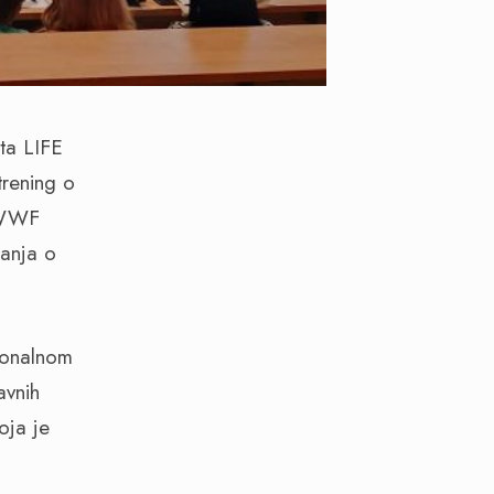
ta LIFE
rening o
i WWF
nanja o
ionalnom
avnih
oja je