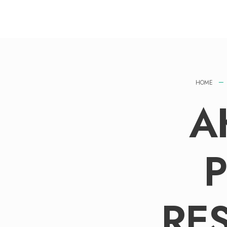
HOME
A
P
RE