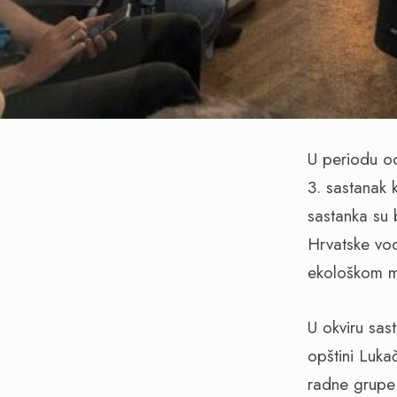
U periodu o
3. sastanak 
sastanka su 
Hrvatske vod
ekološkom m
U okviru sas
opštini Luka
radne grupe 