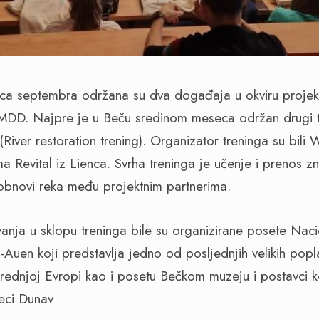
a septembra održana su dva događaja u okviru projek
 MDD. Najpre je u Beču sredinom meseca održan drugi t
(River restoration trening). Organizator treninga su bil
rma Revital iz Lienca. Svrha treninga je učenje i prenos z
 obnovi reka među projektnim partnerima.
anja u sklopu treninga bile su organizirane posete Nac
Auen koji predstavlja jedno od posljednjih velikih popl
rednjoj Evropi kao i posetu Bečkom muzeju i postavci k
eci Dunav