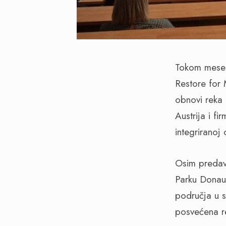
Tokom mesec
Restore for
obnovi reka 
Austrija i fi
integriranoj
Osim predav
Parku Donau-
područja u s
posvećena r