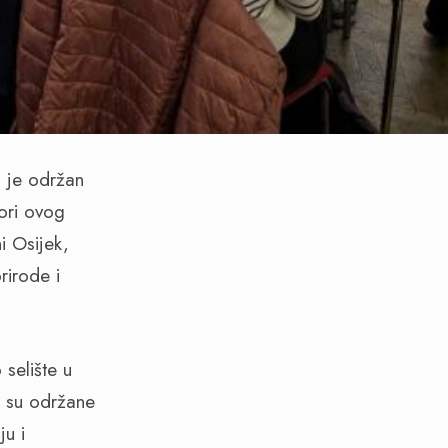
 je održan
ori ovog
i Osijek,
rirode i
selište u
a su održane
ju i