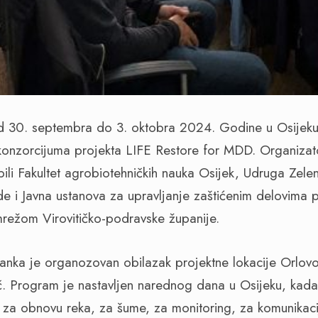
d 30. septembra do 3. oktobra 2024. Godine u Osijeku
konzorcijuma projekta LIFE Restore for MDD. Organizat
bili Fakultet agrobiotehničkih nauka Osijek, Udruga Zelen
e i Javna ustanova za upravljanje zaštićenim delovima p
režom Virovitičko-podravske županije.
tanka je organozovan obilazak projektne lokacije Orlovo 
č. Program je nastavljen narednog dana u Osijeku, kad
za obnovu reka, za šume, za monitoring, za komunikaci