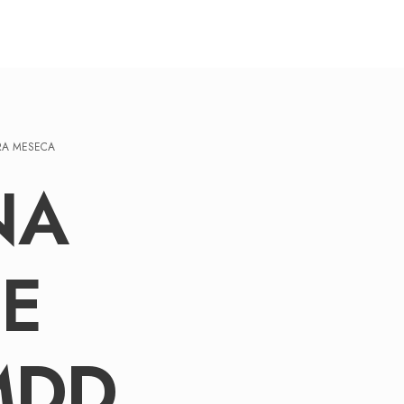
BRA MESECA
NA
FE
MDD