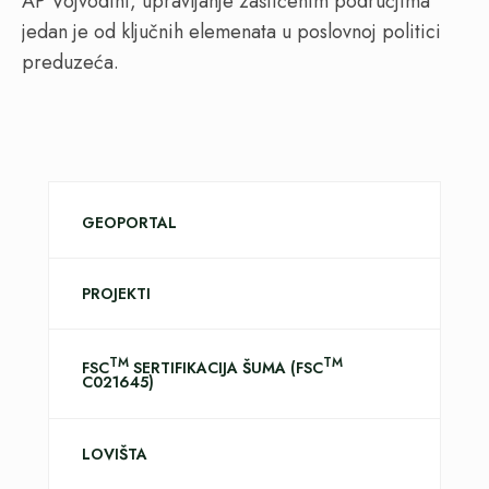
AP Vojvodini, upravljanje zaštićenim područjima
jedan je od ključnih elemenata u poslovnoj politici
preduzeća.
GEOPORTAL
PROJEKTI
TM
TM
FSC
SERTIFIKACIJA ŠUMA (FSC
C021645)
LOVIŠTA