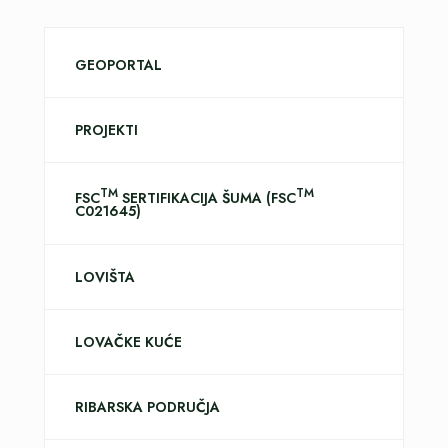
GEOPORTAL
PROJEKTI
TM
TM
FSC
SERTIFIKACIJA ŠUMA (FSC
C021645)
LOVIŠTA
LOVAČKE KUĆE
RIBARSKA PODRUČJA