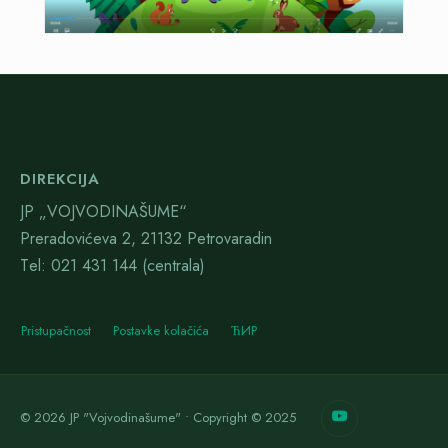
DIREKCIJA
JP „VOJVODINAŠUME“
Preradovićeva 2, 21132 Petrovaradin
Тel: 021 431 144 (centrala)
Pristupačnost
Postavke kolačića
ЋИР
© 2026 JP "Vojvodinašume" • Copyright © 2025