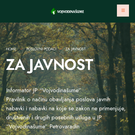
HOME
POSLOVNI PODACI
ZA JAVNOST
ZA JAVNOST
Informator JP “Vojvodinašume”
Pravilnik o načinu obavljanja poslova javnih
nabavki i nabavki na koje se zakon ne primenjuje,
društvenih i drugih posebnih usluga u JP
“Vojvodinašume” Petrovaradin