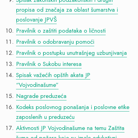
propisa od značaja za oblast šumarstva i
poslovanje JPVŠ
Pravilnik o zaštiti podataka o ličnosti
Pravilnik o odobravanju pomoći
Pravilnik o postupku unutrašnjeg uzbunjivanja
Pravilnik o Sukobu interesa
Spisak važećih opštih akata JP
“Vojvodinašume”
Nagrade preduzeća
Kodeks poslovnog ponašanja i poslovne etike
zaposlenih u preduzeću
Aktivnosti JP Vojvodinašume na temu Zaštita
šuma od požara koje su imale edukativni