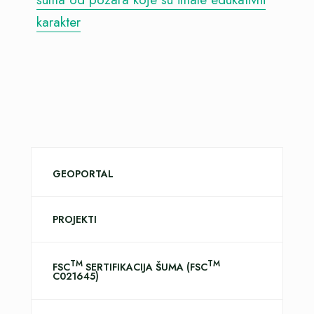
karakter
GEOPORTAL
PROJEKTI
TM
TM
FSC
SERTIFIKACIJA ŠUMA (FSC
C021645)