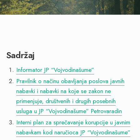
Sadržaj
Informator JP “Vojvodinašume”
Pravilnik o načinu obavljanja poslova javnih
nabavki i nabavki na koje se zakon ne
primenjuje, društvenih i drugih posebnih
usluga u JP “Vojvodinašume” Petrovaradin
Interni plan za sprečavanje korupcije u javnim
nabavkam kod naručioca JP “Vojvodinašume”