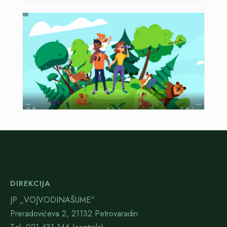
DIREKCIJA
JP „VOJVODINAŠUME“
Preradovićeva 2, 21132 Petrovaradin