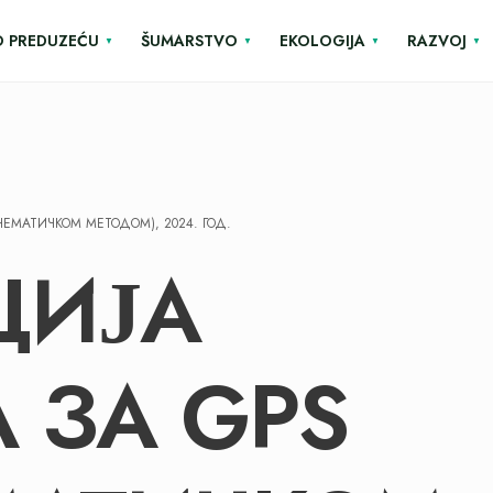
O PREDUZEĆU
ŠUMARSTVO
EKOLOGIJA
RAZVOJ
НЕМАТИЧКОМ МЕТОДОМ), 2024. ГОД.
ЦИЈА
 ЗА GPS