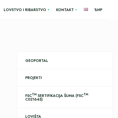
LOVSTVO I RIBARSTVO
KONTAKT
ЋИР
GEOPORTAL
PROJEKTI
TM
TM
FSC
SERTIFIKACIJA ŠUMA (FSC
C021645)
LOVIŠTA