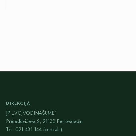
DIREKCIJA
JP „VOJVODINAŠUME“
Preradovićeva 2, 21132 Petrovaradin
Тel: 021 431 144 (centrala)