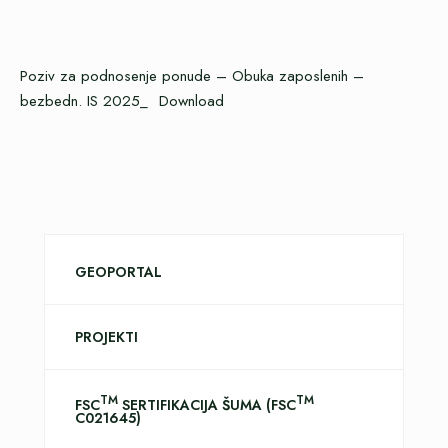
Poziv za podnosenje ponude – Obuka zaposlenih –
bezbedn. IS 2025_
Download
GEOPORTAL
PROJEKTI
TM
TM
FSC
SERTIFIKACIJA ŠUMA (FSC
C021645)