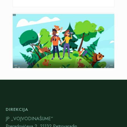
DIREKCIJA
JP „VOJVODINAŠUME“
Preradovićeva 2, 21132 Petrovaradin