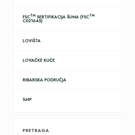
TM
TM
FSC
SERTIFIKACIJA ŠUMA (FSC
C021645)
LOVIŠTA
LOVAČKE KUĆE
RIBARSKA PODRUČJA
ЋИР
PRETRAGA