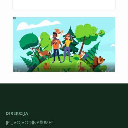
DIREKCIJA
JP „VOJVODINAŠUME“