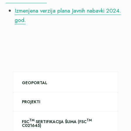
Izmenjena verzija plana Javnih nabavki 2024.
god.
GEOPORTAL
PROJEKTI
TM
TM
FSC
SERTIFIKACIJA ŠUMA (FSC
C021645)