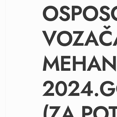
OSPOSO
VOZAČA
MEHANI
2024.G
(ZA PO