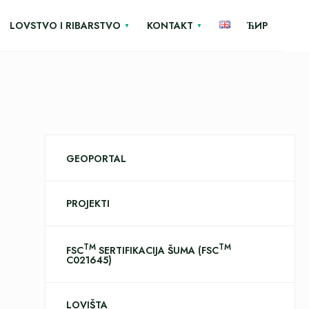
LOVSTVO I RIBARSTVO
KONTAKT
ЋИР
GEOPORTAL
PROJEKTI
TM
TM
FSC
SERTIFIKACIJA ŠUMA (FSC
C021645)
LOVIŠTA