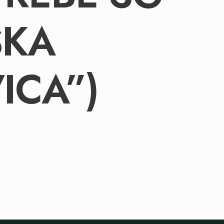
SKA
ICA”)