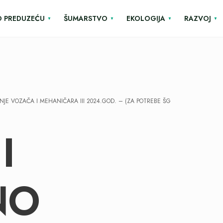
O PREDUZEĆU
ŠUMARSTVO
EKOLOGIJA
RAZVOJ
JE VOZAČA I MEHANIČARA III 2024.GOD. – (ZA POTREBE ŠG
I
NO