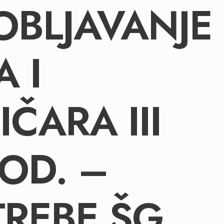
BLJAVANJE
 I
ČARA III
OD. –
TREBE ŠG