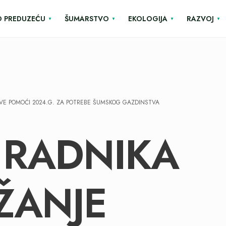
O PREDUZEĆU
ŠUMARSTVO
EKOLOGIJA
RAZVOJ
VE POMOĆI 2024.G. ZA POTREBE ŠUMSKOG GAZDINSTVA
 RADNIKA
ŽANJE