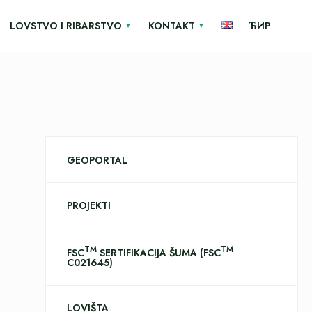
LOVSTVO I RIBARSTVO
KONTAKT
ЋИР
GEOPORTAL
PROJEKTI
TM
TM
FSC
SERTIFIKACIJA ŠUMA (FSC
C021645)
LOVIŠTA