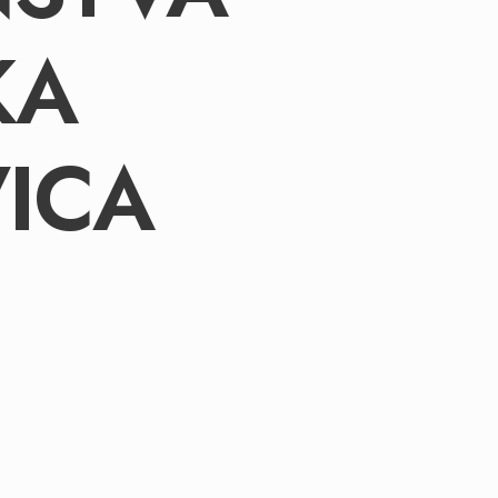
KA
ICA