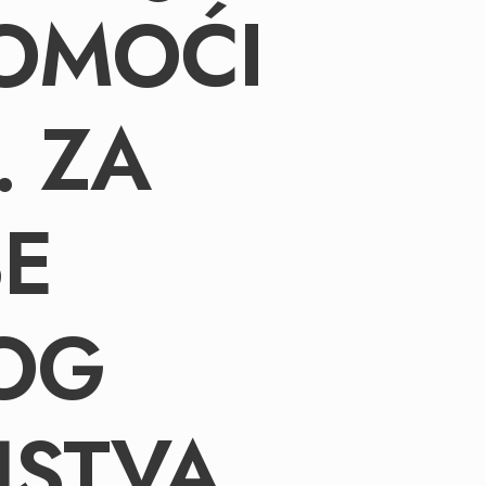
POMOĆI
. ZA
BE
OG
NSTVA