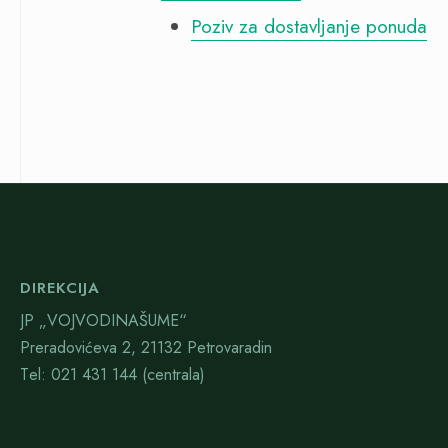
Poziv za dostavljanje ponuda
DIREKCIJA
JP „VOJVODINAŠUME“
Preradovićeva 2, 21132 Petrovaradin
Тel: 021 431 144 (centrala)