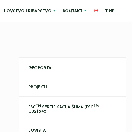
LOVSTVO I RIBARSTVO
KONTAKT
ЋИР
GEOPORTAL
PROJEKTI
TM
TM
FSC
SERTIFIKACIJA ŠUMA (FSC
C021645)
LOVIŠTA