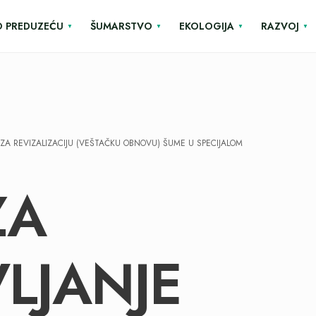
O PREDUZEĆU
ŠUMARSTVO
EKOLOGIJA
RAZVOJ
ZA REVIZALIZACIJU (VEŠTAČKU OBNOVU) ŠUME U SPECIJALOM
ZA
LJANJE