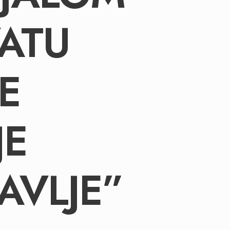
ATU
E
JE
AVLJE”