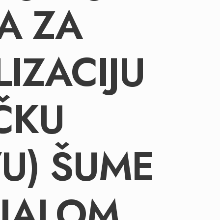
A ZA
LIZACIJU
ČKU
U) ŠUME
IJALOM