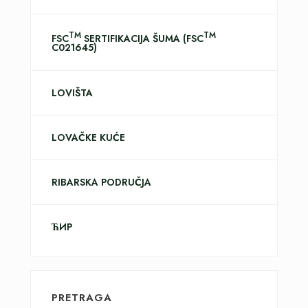
TM
TM
FSC
SERTIFIKACIJA ŠUMA (FSC
C021645)
LOVIŠTA
LOVAČKE KUĆE
RIBARSKA PODRUČJA
ЋИР
PRETRAGA