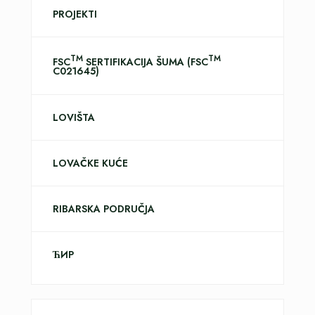
PROJEKTI
TM
TM
FSC
SERTIFIKACIJA ŠUMA (FSC
C021645)
LOVIŠTA
LOVAČKE KUĆE
RIBARSKA PODRUČJA
ЋИР