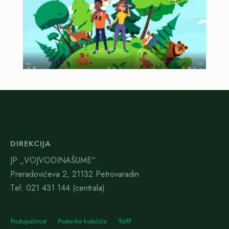
DIREKCIJA
JP „VOJVODINAŠUME“
Preradovićeva 2, 21132 Petrovaradin
Тel: 021 431 144 (centrala)
Pristupačnost
Postavke kolačića
ЋИР