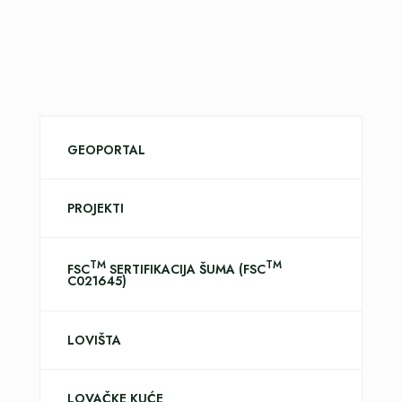
GEOPORTAL
PROJEKTI
TM
TM
FSC
SERTIFIKACIJA ŠUMA (FSC
C021645)
LOVIŠTA
LOVAČKE KUĆE