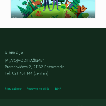
DIREKCIJA
JP „VOJVODINAŠUME“
Preradovićeva 2, 21132 Petrovaradin
Тel: 021 431 144 (centrala)
Pristupačnost
Postavke kolačića
ЋИР