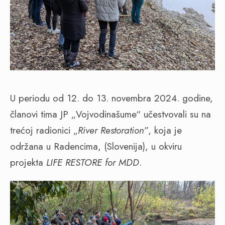
U periodu od 12. do 13. novembra 2024. godine,
članovi tima JP „Vojvodinašume“ učestvovali su na
trećoj radionici „
River Restoration”
, koja je
održana u Radencima, (Slovenija), u okviru
projekta
LIFE RESTORE for MDD
.