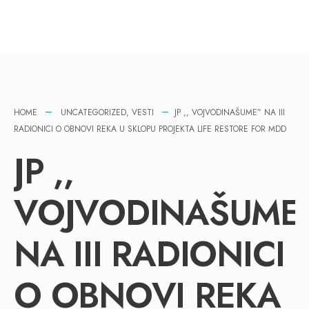
HOME
UNCATEGORIZED
,
VESTI
JP ,, VOJVODINAŠUME” NA III
RADIONICI O OBNOVI REKA U SKLOPU PROJEKTA LIFE RESTORE FOR MDD
JP ,,
VOJVODINAŠUME
NA III RADIONICI
O OBNOVI REKA