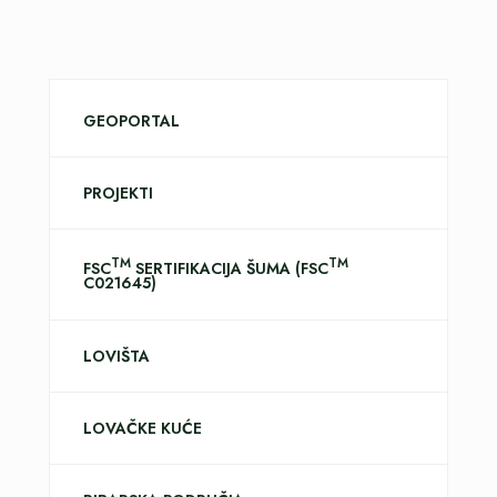
GEOPORTAL
PROJEKTI
TM
TM
FSC
SERTIFIKACIJA ŠUMA (FSC
C021645)
LOVIŠTA
LOVAČKE KUĆE