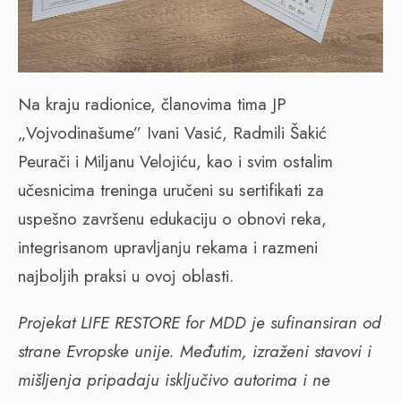
Na kraju radionice, članovima tima JP
„Vojvodinašume” Ivani Vasić, Radmili Šakić
Peurači i Miljanu Velojiću, kao i svim ostalim
učesnicima treninga uručeni su sertifikati za
uspešno završenu edukaciju o obnovi reka,
integrisanom upravljanju rekama i razmeni
najboljih praksi u ovoj oblasti.
Projekat LIFE RESTORE for MDD je sufinansiran od
strane Evropske unije. Međutim, izraženi stavovi i
mišljenja pripadaju isključivo autorima i ne