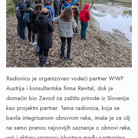
Radionicu je organizovao vodeći partner WWF
Austrija i konsultantska firma Revital, dok je
domaćin bio Zavod za zaštitu prirode iz Slovenije
kao projektni partner. Tema radionice, koja se
bavila integrisanom obnovom reka, imala je za cilj
ne samo prenos najnovijih saznanja o obnovi reka,
već i aktivnu razmenu iskustava među partnerima,