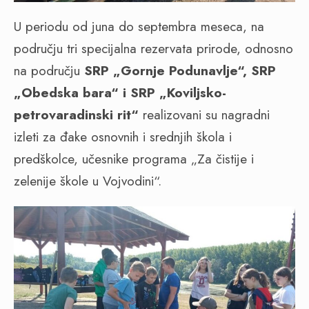
U periodu od juna do septembra meseca, na
području tri specijalna rezervata prirode, odnosno
na području
SRP „Gornje Podunavlje“, SRP
„Obedska bara“ i SRP „Koviljsko-
petrovaradinski rit“
realizovani su nagradni
izleti za đake osnovnih i srednjih škola i
predškolce, učesnike programa „Za čistije i
zelenije škole u Vojvodini“.