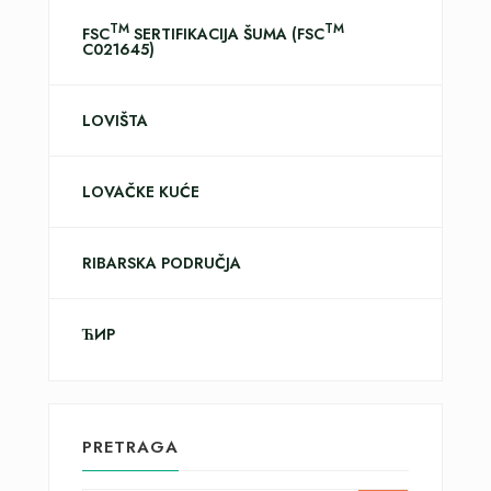
TM
TM
FSC
SERTIFIKACIJA ŠUMA (FSC
C021645)
LOVIŠTA
LOVAČKE KUĆE
RIBARSKA PODRUČJA
ЋИР
PRETRAGA