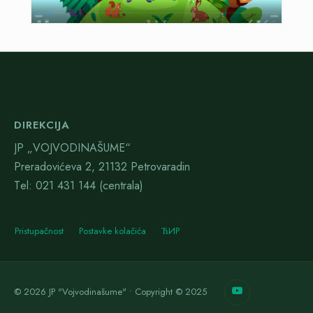
DIREKCIJA
JP „VOJVODINAŠUME“
Preradovićeva 2, 21132 Petrovaradin
Тel: 021 431 144 (centrala)
Pristupačnost
Postavke kolačića
ЋИР
© 2026 JP "Vojvodinašume" • Copyright © 2025