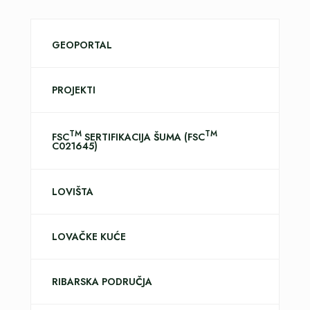
GEOPORTAL
PROJEKTI
TM
TM
FSC
SERTIFIKACIJA ŠUMA (FSC
C021645)
LOVIŠTA
LOVAČKE KUĆE
RIBARSKA PODRUČJA