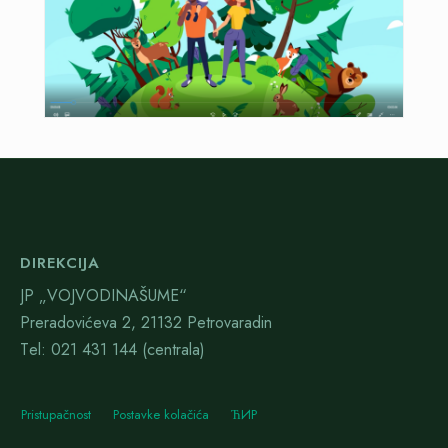
DIREKCIJA
JP „VOJVODINAŠUME“
Preradovićeva 2, 21132 Petrovaradin
Тel: 021 431 144 (centrala)
Pristupačnost
Postavke kolačića
ЋИР