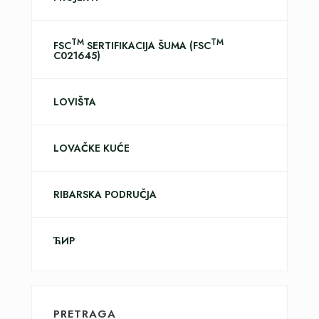
TM
TM
FSC
SERTIFIKACIJA ŠUMA (FSC
C021645)
LOVIŠTA
LOVAČKE KUĆE
RIBARSKA PODRUČJA
ЋИР
PRETRAGA