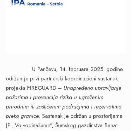
U Pančevu, 14. februara 2025. godine
održan je prvi partnerski koordinacioni sastanak
projekta FIREGUARD –
Unapređeno upravljanje
požarima i prevencija rizika u ugroženim
prirodnim ili zaštićenim područjima i rezervatima
preko granice
. Sastanak je održan u prostorijama
JP „Vojvodinašume”, Šumskog gazdinstva Banat