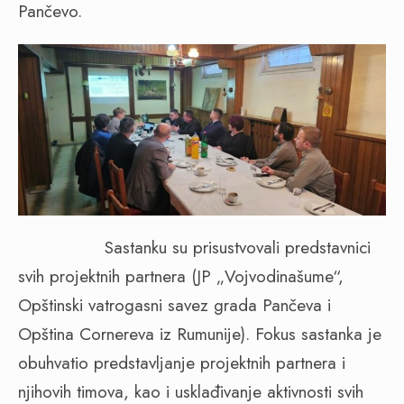
Pančevo.
Sastanku su prisustvovali predstavnici
svih projektnih partnera (JP „Vojvodinašume“,
Opštinski vatrogasni savez grada Pančeva i
Opština Cornereva iz Rumunije). Fokus sastanka je
obuhvatio predstavljanje projektnih partnera i
njihovih timova, kao i usklađivanje aktivnosti svih