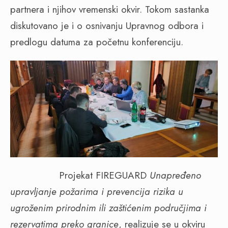
partnera i njihov vremenski okvir. Tokom sastanka
diskutovano je i o osnivanju Upravnog odbora i
predlogu datuma za početnu konferenciju.
Projekat FIREGUARD
Unapređeno
upravljanje požarima i prevencija rizika u
ugroženim prirodnim ili zaštićenim područjima i
rezervatima preko granice
, realizuje se u okviru