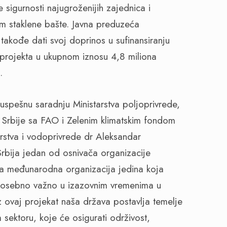
sigurnosti najugroženijih zajednica i
m staklene bašte. Javna preduzeća
akođe dati svoj doprinos u sufinansiranju
 projekta u ukupnom iznosu 4,8 miliona
.
spešnu saradnju Ministarstva poljoprivrede,
 Srbije sa FAO i Zelenim klimatskim fondom
rstva i vodoprivrede dr Aleksandar
Srbija jedan od osnivača organizacije
ova međunarodna organizacija jedina koja
 posebno važno u izazovnim vremenima u
 ovaj projekat naša država postavlja temelje
ektoru, koje će osigurati održivost,