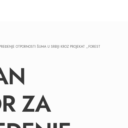
EĐENJE OTPORNOSTI ŠUMA U SRBIJI KROZ PROJEKAT ,,FOREST
AN
R ZA