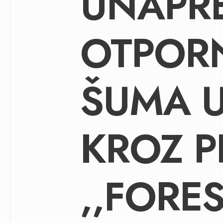
UNAPR
OTPOR
ŠUMA U 
KROZ P
,,FORE