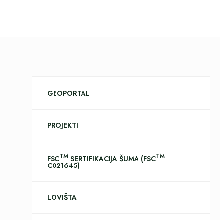
GEOPORTAL
PROJEKTI
TM
TM
FSC
SERTIFIKACIJA ŠUMA (FSC
C021645)
LOVIŠTA