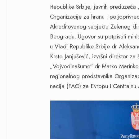
Republike Srbije, javnih preduzeća
Organizacije za hranu i poljoprivre
Akreditovanog subjekta Zelenog kl
Beogradu. Ugovor su potpisali minis
u Vladi Republike Srbije dr Aleksan
Krsto Janjušević, izvršni direktor za
„Vojvodinašume“ dr Marko Marinkovi
regionalnog predstavnika Organizaci
nacija (FAO) za Evropu i Centralnu