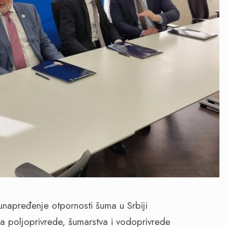
napređenje otpornosti šuma u Srbiji
a poljoprivrede, šumarstva i vodoprivrede