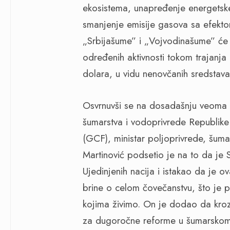
ekosistema, unapređenje energetske 
smanjenje emisije gasova sa efekto
„Srbijašume” i „Vojvodinašume” će t
određenih aktivnosti tokom trajanja
dolara, u vidu nenovčanih sredstava
Osvrnuvši se na dosadašnju veoma u
šumarstva i vodoprivrede Republike
(GCF), ministar poljoprivrede, šuma
Martinović podsetio je na to da je 
Ujedinjenih nacija i istakao da je 
brine o celom čovečanstvu, što je
kojima živimo. On je dodao da kroz
za dugoročne reforme u šumarskom s