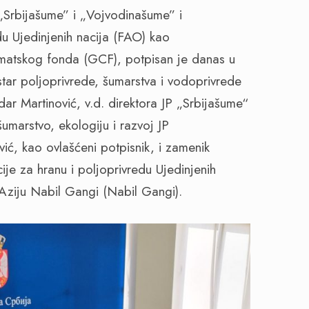
 „Srbijašume” i „Vojvodinašume” i
du Ujedinjenih nacija (FAO) kao
imatskog fonda (GCF), potpisan je danas u
tar poljoprivrede, šumarstva i vodoprivrede
dar Martinović, v.d. direktora JP „Srbijašume“
 šumarstvo, ekologiju i razvoj JP
ć, kao ovlašćeni potpisnik, i zamenik
je za hranu i poljoprivredu Ujedinjenih
 Aziju Nabil Gangi (Nabil Gangi).