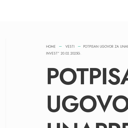
HOME
VESTI
POTPISAN UGOVOR ZA UNAPR
INVEST” 20.02.2025G.
POTPIS
UGOVO