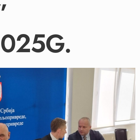
”
2025G.