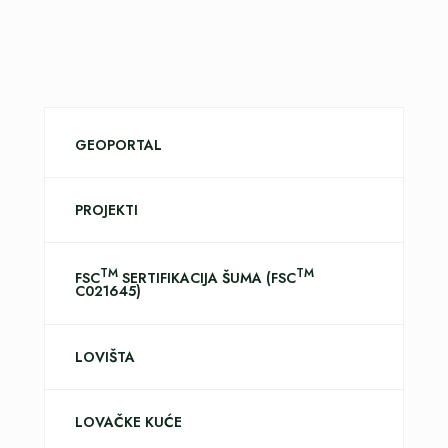
GEOPORTAL
PROJEKTI
TM
TM
FSC
SERTIFIKACIJA ŠUMA (FSC
C021645)
LOVIŠTA
LOVAČKE KUĆE