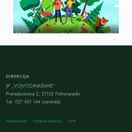
DIREKCIJA
JP „VOJVODINAŠUME“
Preradovićeva 2, 21132 Petrovaradin
Тel: 021 431 144 (centrala)
Pristupačnost
Postavke kolačića
ЋИР