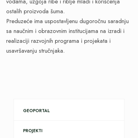
vodama, uzgoja ribe i riblje mlađi i korišćenja
ostalih proizvoda šuma.
Preduzeće ima uspostavljenu dugoročnu saradnju
sa naučnim i obrazovnim institucijama na izradi i
realizaciji razvojnih programa i projekata i
usavršavanju stručnjaka.
GEOPORTAL
PROJEKTI