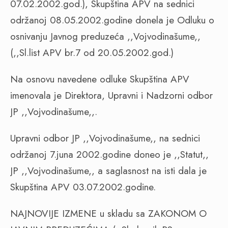
07.02.2002.god.), Skupština APV na sednici
održanoj 08.05.2002.godine donela je Odluku o
osnivanju Javnog preduzeća ,,Vojvodinašume,,
(,,Sl.list APV br.7 od 20.05.2002.god.)
Na osnovu navedene odluke Skupština APV
imenovala je Direktora, Upravni i Nadzorni odbor
JP ,,Vojvodinašume,,.
Upravni odbor JP ,,Vojvodinašume,, na sednici
održanoj 7.juna 2002.godine doneo je ,,Statut,,
JP ,,Vojvodinašume,, a saglasnost na isti dala je
Skupština APV 03.07.2002.godine.
NAJNOVIJE IZMENE u skladu sa ZAKONOM O