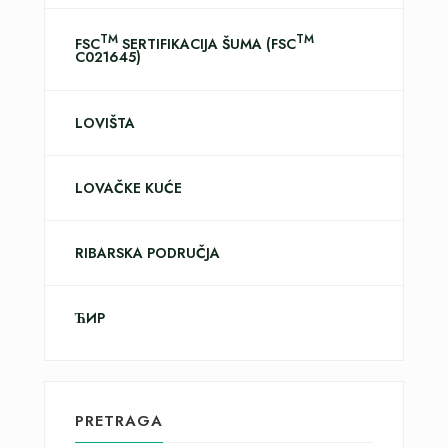
TM
TM
FSC
SERTIFIKACIJA ŠUMA (FSC
C021645)
LOVIŠTA
LOVAČKE KUĆE
RIBARSKA PODRUČJA
ЋИР
PRETRAGA