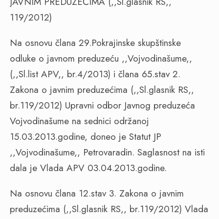
JAVNIM PREDUZEĆIMA (,,Sl.glasnik RS,,
119/2012)
Na osnovu člana 29.Pokrajinske skupštinske
odluke o javnom preduzeću ,,Vojvodinašume,,
(,,Sl.list APV,, br.4/2013) i člana 65.stav 2.
Zakona o javnim preduzećima (,,Sl.glasnik RS,,
br.119/2012) Upravni odbor Javnog preduzeća
Vojvodinašume na sednici održanoj
15.03.2013.godine, doneo je Statut JP
,,Vojvodinašume,, Petrovaradin. Saglasnost na isti
dala je Vlada APV 03.04.2013.godine.
Na osnovu člana 12.stav 3. Zakona o javnim
preduzećima (,,Sl.glasnik RS,, br.119/2012) Vlada