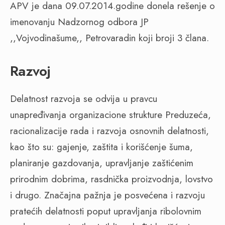
APV je dana 09.07.2014.godine donela rešenje o
imenovanju Nadzornog odbora JP
,,Vojvodinašume,, Petrovaradin koji broji 3 člana.
Razvoj
Delatnost razvoja se odvija u pravcu
unapređivanja organizacione strukture Preduzeća,
racionalizacije rada i razvoja osnovnih delatnosti,
kao što su: gajenje, zaštita i korišćenje šuma,
planiranje gazdovanja, upravljanje zaštićenim
prirodnim dobrima, rasdnička proizvodnja, lovstvo
i drugo. Značajna pažnja je posvećena i razvoju
pratećih delatnosti poput upravljanja ribolovnim