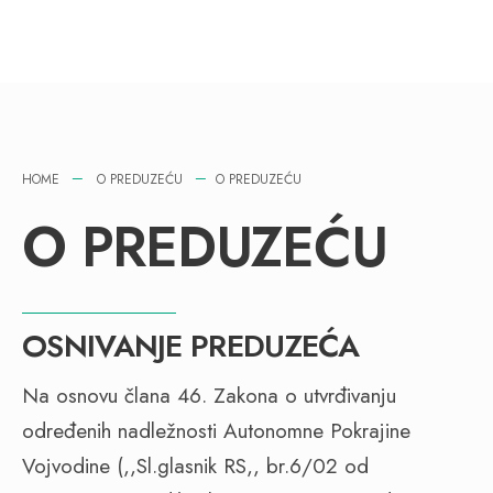
HOME
O PREDUZEĆU
O PREDUZEĆU
O PREDUZEĆU
OSNIVANJE PREDUZEĆA
Na osnovu člana 46. Zakona o utvrđivanju
određenih nadležnosti Autonomne Pokrajine
Vojvodine (,,Sl.glasnik RS,, br.6/02 od