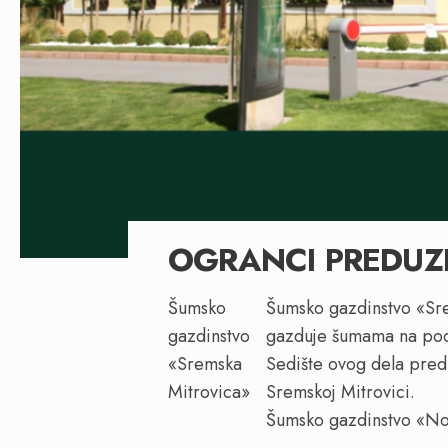
OGRANCI PREDUZ
Šumsko
Šumsko gazdinstvo «Sr
gazdinstvo
gazduje šumama na pod
«Sremska
Sedište ovog dela pred
Mitrovica»
Sremskoj Mitrovici.
Šumsko gazdinstvo «No