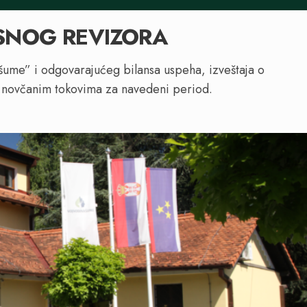
ISNOG REVIZORA
ašume” i odgovarajućeg bilansa uspeha, izveštaja o
o novčanim tokovima za navedeni period.