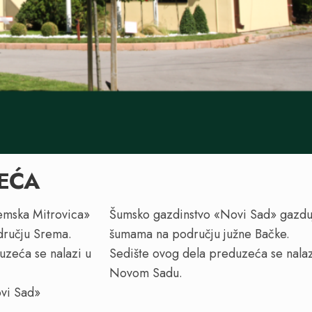
EĆA
emska Mitrovica»
Šumsko gazdinstvo «Novi Sad» gazdu
ručju Srema.
šumama na području južne Bačke.
uzeća se nalazi u
Sedište ovog dela preduzeća se nalaz
Novom Sadu.
vi Sad»