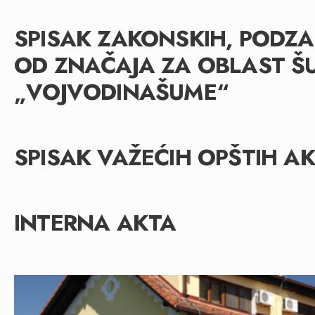
SPISAK ZAKONSKIH, PODZA
OD ZNAČAJA ZA OBLAST ŠU
„VOJVODINAŠUME“
SPISAK VAŽEĆIH OPŠTIH A
INTERNA AKTA