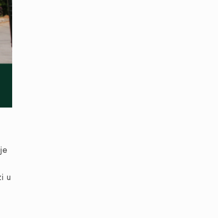
je
i u