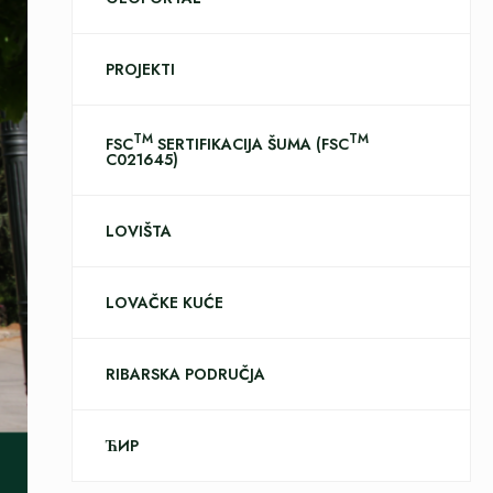
PROJEKTI
TM
TM
FSC
SERTIFIKACIJA ŠUMA (FSC
C021645)
LOVIŠTA
LOVAČKE KUĆE
RIBARSKA PODRUČJA
ЋИР