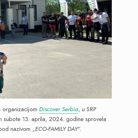
sa organizacijom
Discover Serbia
, u SRP
kom subote 13. aprila, 2024. godine sprovela
u pod nazivom „
ECO-FAMILY DAY
“.