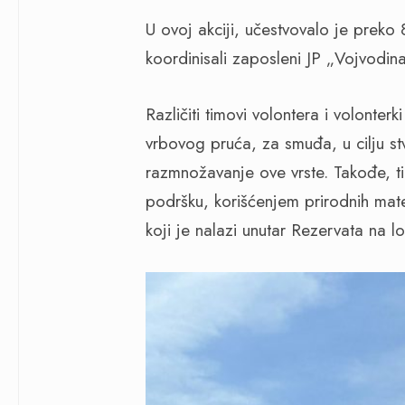
U ovoj akciji, učestvovalo je preko 8
koordinisali zaposleni JP „Vojvodin
Različiti timovi volontera i volonterk
vrbovog pruća, za smuđa, u cilju st
razmnožavanje ove vrste. Takođe, tim
podršku, korišćenjem prirodnih mater
koji je nalazi unutar Rezervata na lok