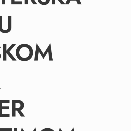
 U
SKOM
ER