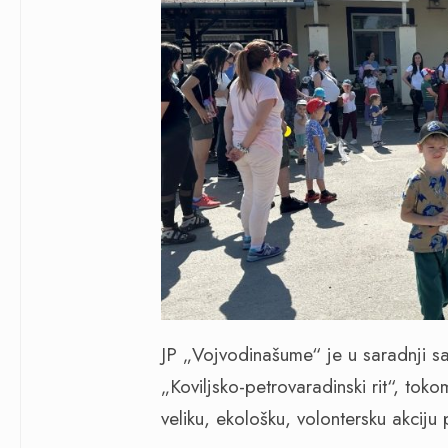
JP „Vojvodinašume“ je u saradnji 
„Koviljsko-petrovaradinski rit“, to
veliku, ekološku, volontersku akcij