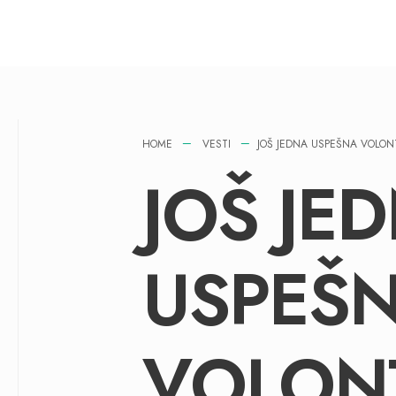
HOME
VESTI
JOŠ JEDNA USPEŠNA VOLONT
JOŠ JE
USPEŠ
VOLON