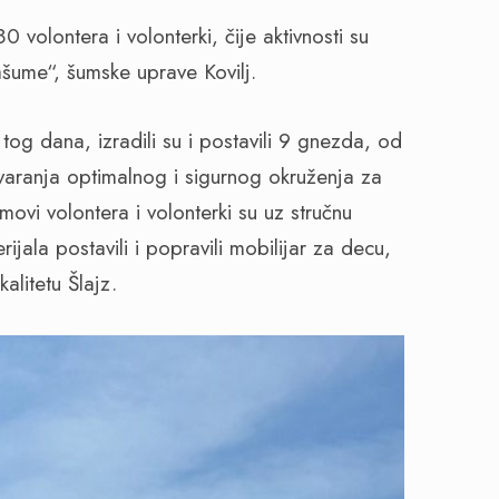
0 volontera i volonterki, čije aktivnosti su
ašume“, šumske uprave Kovilj.
i tog dana, izradili su i postavili 9 gnezda, od
varanja optimalnog i sigurnog okruženja za
ovi volontera i volonterki su uz stručnu
ijala postavili i popravili mobilijar za decu,
alitetu Šlajz.