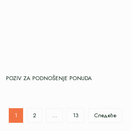
POZIV ZA PODNOŠENJE PONUDA
Пагинација
1
2
…
13
Следеће
чланака