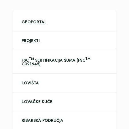
GEOPORTAL
PROJEKTI
TM
TM
FSC
SERTIFIKACIJA ŠUMA (FSC
C021645)
LOVIŠTA
LOVAČKE KUĆE
RIBARSKA PODRUČJA