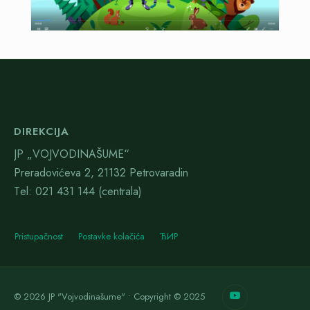
DIREKCIJA
JP „VOJVODINAŠUME“
Preradovićeva 2, 21132 Petrovaradin
Тel: 021 431 144 (centrala)
Pristupačnost
Postavke kolačića
ЋИР
© 2026 JP "Vojvodinašume" • Copyright © 2025